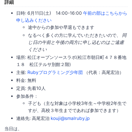
詳細
日時: 6月11日(土) 14:00-16:00
午前の部はこちらから
申し込みください
途中からの参加や早退もできます
なるべく多くの方に学んでいただきたいので、
同
じ日の午前と午後の両方に申し込むのはご遠慮
ください
場所: 松江オープンソースラボ(松江市朝日町４７８番地
１８ 松江テルサ別館２階)
主催:
Rubyプログラミング少年団
（代表：高尾宏治）
料金: 無料
定員: 先着10人
参加条件：
子ども（主な対象は小学校3年生～中学校2年生で
すが、高校３年生までであれば参加できます）
連絡先: 高尾宏治
kouji@smalruby.jp
当日は、