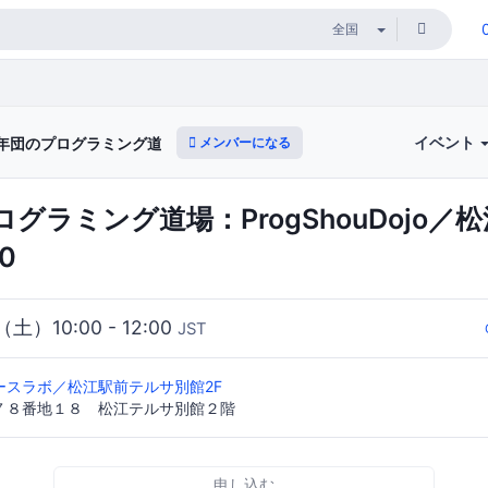
イベント
メンバーになる
団のプログラミング道場：ProgShouDojo
グラミング道場：ProgShouDojo／松
00
（土）10:00 - 12:00
JST
ースラボ／松江駅前テルサ別館2F
７８番地１８ 松江テルサ別館２階
申し込む