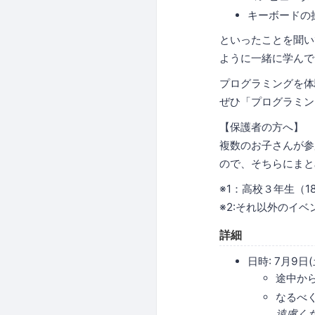
キーボードの
といったことを聞い
ように一緒に学んで
プログラミングを体
ぜひ「プログラミング
【保護者の方へ】
複数のお子さんが参
ので、そちらにまと
※1：高校３年生（
※2:それ以外のイ
詳細
日時: 7月9日(
途中か
なるべ
遠慮く