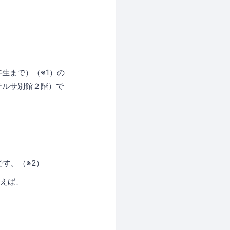
年生まで）（※1）の
テルサ別館２階）で
です。（※2）
例えば、