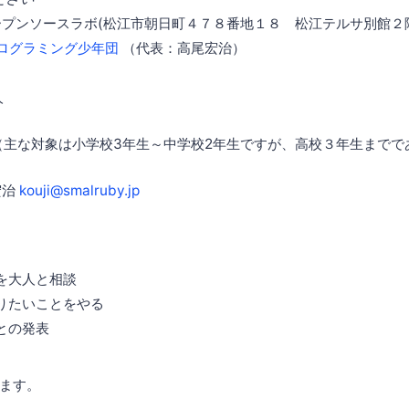
オープンソースラボ(松江市朝日町４７８番地１８ 松江テルサ別館２
プログラミング少年団
（代表：高尾宏治）
人
（主な対象は小学校3年生～中学校2年生ですが、高校３年生までで
宏治
kouji@smalruby.jp
を大人と相談
りたいことをやる
との発表
ます。