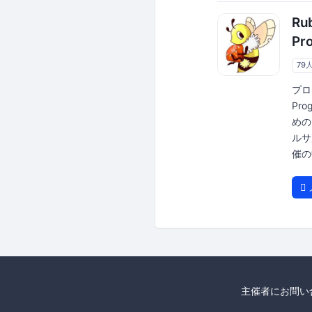
R
Pr
79
プロ
Pr
めの
ルサ
催の
主催者にお問い