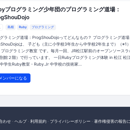
ubyプログラミング少年団のプログラミング道場：
ogShouDojo
人
島根
Ruby
プログラミング
グラミング道場：ProgShouDojoってどんなもの？ プログラミング道場
ogShouDojoは、 子ども（主に小学校3年生から中学校2年生まで）（※1
 プログラミング教室 です。毎月一回、JR松江駅前のオープンソースラ
別館２階）で行っています。 一日Rubyプログラミング体験 in 松江 松
中学生Ruby教室・Ruby.Jr 中学校の技術家...
メンバーになる
合わせ
ヘルプ
利用規約
プライバシーポリシー
著作権侵害の報告