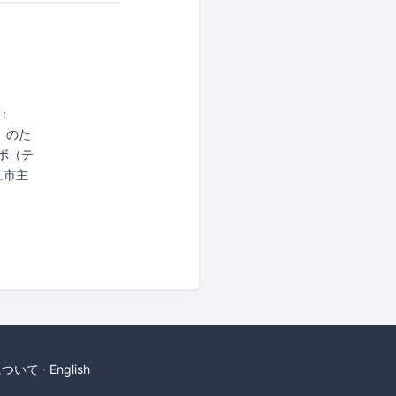
：
） のた
ボ（テ
江市主
について
English