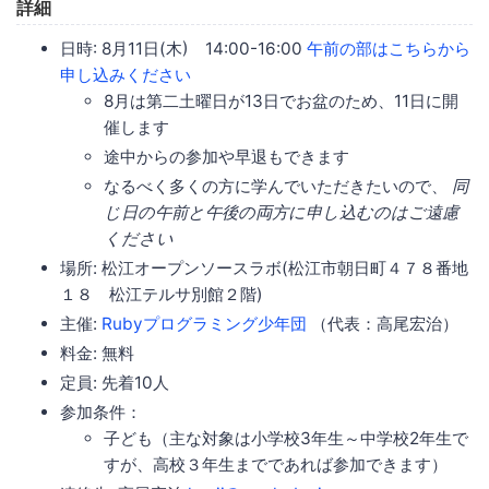
詳細
日時: 8月11日(木) 14:00-16:00
午前の部はこちらから
申し込みください
8月は第二土曜日が13日でお盆のため、11日に開
催します
途中からの参加や早退もできます
なるべく多くの方に学んでいただきたいので、
同
じ日の午前と午後の両方に申し込むのはご遠慮
ください
場所: 松江オープンソースラボ(松江市朝日町４７８番地
１８ 松江テルサ別館２階)
主催:
Rubyプログラミング少年団
（代表：高尾宏治）
料金: 無料
定員: 先着10人
参加条件：
子ども（主な対象は小学校3年生～中学校2年生で
すが、高校３年生までであれば参加できます）